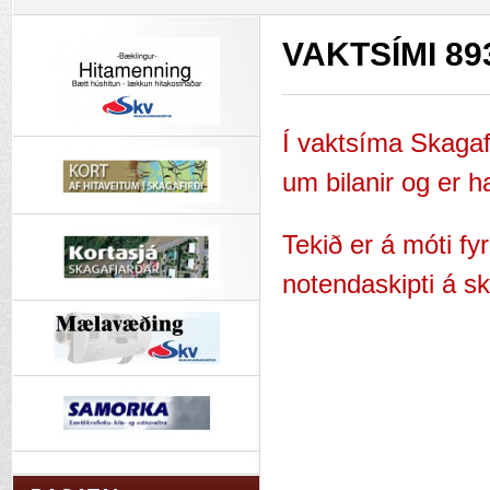
VAKTSÍMI 89
Í vaktsíma Skagaf
um bilanir og er h
Tekið er á móti f
notendaskipti á s