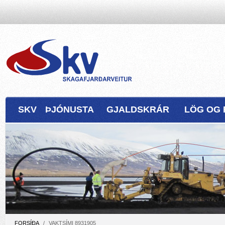
SKV
ÞJÓNUSTA
GJALDSKRÁR
LÖG OG 
FORSÍÐA
/
VAKTSÍMI 8931905