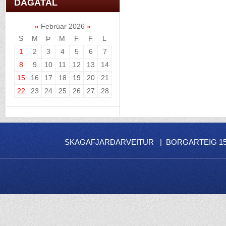
DAGATAL
«
Febrúar 2026
»
S
M
Þ
M
F
F
L
1
2
3
4
5
6
7
8
9
10
11
12
13
14
15
16
17
18
19
20
21
22
23
24
25
26
27
28
SKAGAFJARÐARVEITUR | BORGARTEIG 15 