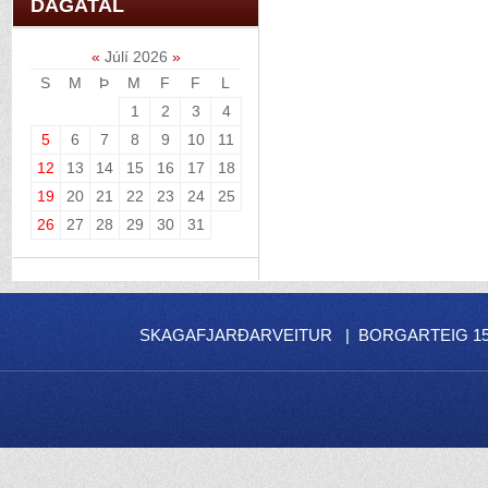
DAGATAL
«
Júlí 2026
»
S
M
Þ
M
F
F
L
1
2
3
4
5
6
7
8
9
10
11
12
13
14
15
16
17
18
19
20
21
22
23
24
25
26
27
28
29
30
31
SKAGAFJARÐARVEITUR | BORGARTEIG 15 