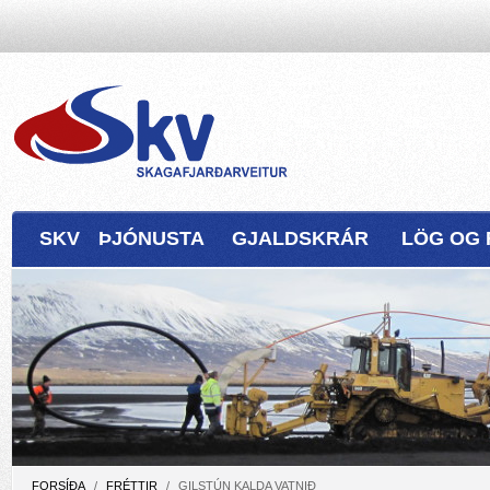
SKV
ÞJÓNUSTA
GJALDSKRÁR
LÖG OG 
FORSÍÐA
/
FRÉTTIR
/
GILSTÚN KALDA VATNIÐ