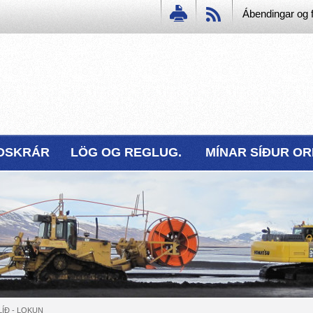
Ábendingar og f
DSKRÁR
LÖG OG REGLUG.
MÍNAR SÍÐUR O
LÍÐ - LOKUN