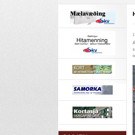
1
Á
s
o