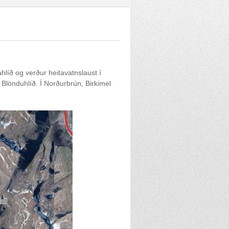
hlíð og verður heitavatnslaust í
Blönduhlíð. Í Norðurbrún, Birkimel