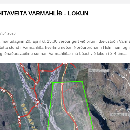
HITAVEITA VARMAHLÍÐ - LOKUN
7.04.2026
 mánudaginn 20. apríl kl. 13:30 verður gert við bilun í dælustöð í Varma
tutta stund í Varmahlíðarhverfinu neðan Norðurbrúnar, í Hólminum og í 
g iðnaðarsvæðinu sunnan Varmahlíðar má búast við lokun í 2-4 tíma.