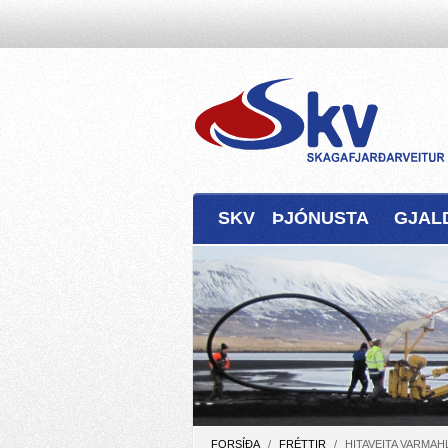
SKV
ÞJÓNUSTA
GJAL
FORSÍÐA
/
FRÉTTIR
/
HITAVEITA VARMAH