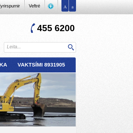
yrirspurnir
Veftré
A
a
455 6200
RKA
VAKTSÍMI 8931905