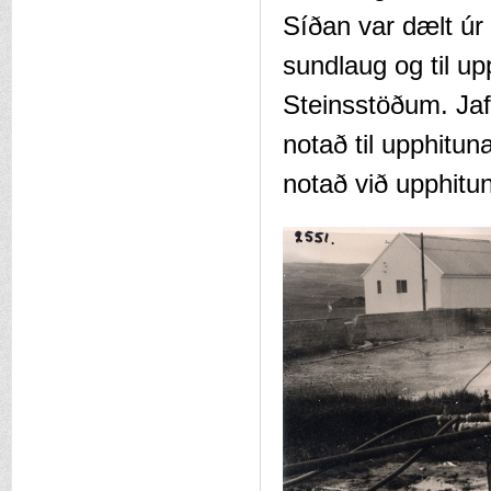
Síðan var dælt úr 
sundlaug og til u
Steinsstöðum. Jafn
notað til upphitu
notað við upphitu