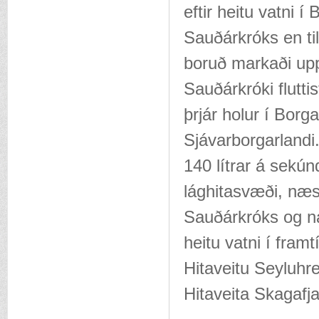
eftir heitu vatni
Sauðárkróks en ti
boruð markaði upp
Sauðárkróki flutti
þrjár holur í Borg
Sjávarborgarland
140 lítrar á sekú
lághitasvæði, næst
Sauðárkróks og ná
heitu vatni í fram
Hitaveitu Seyluhr
Hitaveita Skagafja