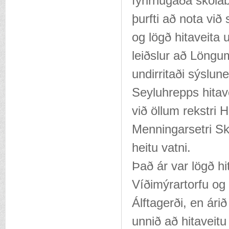
fyrirhugaða skóla
þurfti að nota við
og lögð hitaveita 
leiðslur að Löngu
undirritaði sýslu
Seyluhrepps hitav
við öllum rekstri 
Menningarsetri Sk
heitu vatni.
Það ár var lögð hit
Víðimýrartorfu og
Álftagerði, en ári
unnið að hitaveitu