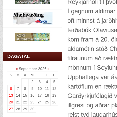
Reykjarhóli til þvo
Í gegnum aldirnar
oft minnst á jarðh
ferðabók Olaviusa
kom fram á 20. öld
aldamótin stóð Ch
DAGATAL
tilraunum að rækta
mönnum í Seyluhre
«
September 2026
»
S
M
Þ
M
F
F
L
Upphaflega var áæ
1
2
3
4
5
kartöflum en ræktu
6
7
8
9
10
11
12
Garðyrkjufélagið va
13
14
15
16
17
18
19
20
21
22
23
24
25
26
illgresi og aðrar 
27
28
29
30
reist tvö laugarhús