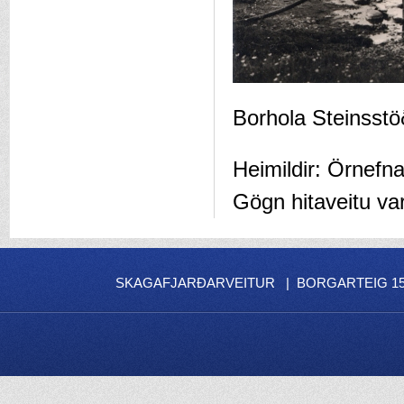
Borhola Steinsst
Heimildir: Örnefn
Gögn hitaveitu var
SKAGAFJARÐARVEITUR | BORGARTEIG 15 