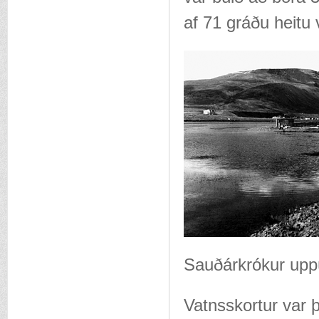
af 71 gráðu heitu 
Sauðárkrókur upp
Vatnsskortur var þ