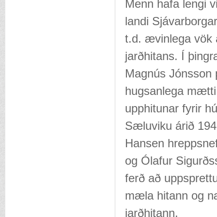
Menn hafa lengi vi
landi Sjávarborgar
t.d. ævinlega vök
jarðhitans. Í þing
Magnús Jónsson p
hugsanlega mætti þ
upphitunar fyrir h
Sæluviku árið 1943
Hansen hreppsnef
og Ólafur Sigurðss
ferð að uppsprett
mæla hitann og næ
jarðhitann.