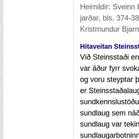
Heimildir: Sveinn
jarðar, bls. 374-3
Kristmundur Bjar
Hitaveitan Steins
Við Steinsstaði er
var áður fyrr svok
og voru steyptar þ
er Steinsstaðalaug 
sundkennslustöðu
sundlaug sem náði
sundlaug var tekin
sundlaugarbotninn