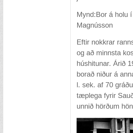
Mynd:Bor á holu 
Magnússon
Eftir nokkrar ran
og að minnsta kost
húshitunar. Árið 1
borað niður á ann
l. sek. af 70 grá
tæplega fyrir Sauð
unnið hörðum hönd