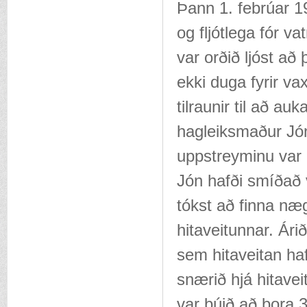
Þann 1. febrúar 19
og fljótlega fór v
var orðið ljóst a
ekki duga fyrir va
tilraunir til að a
hagleiksmaður Jón
uppstreyminu var l
Jón hafði smíðað 
tókst að finna næ
hitaveitunnar. Ári
sem hitaveitan hafð
snærið hjá hitavei
var búið að bora 