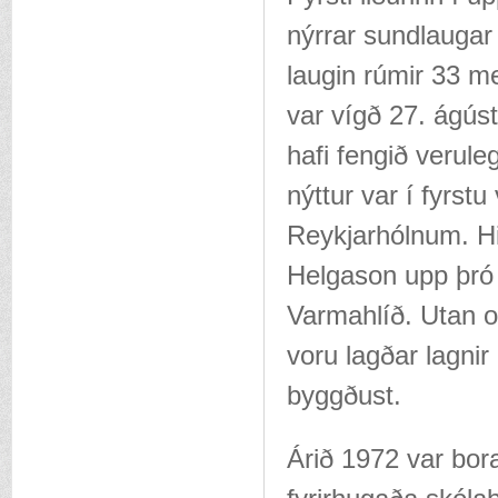
nýrrar sundlauga
laugin rúmir 33 m
var vígð 27. ágúst
hafi fengið verule
nýttur var í fyrs
Reykjarhólnum. Hi
Helgason upp þró 
Varmahlíð. Utan o
voru lagðar lagnir
byggðust.
Árið 1972 var bor