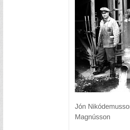
Jón Nikódemusson
Magnússon