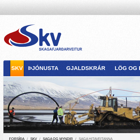
SKV
ÞJÓNUSTA
GJALDSKRÁR
LÖG OG 
FORSÍÐA
/
SKV
/
SAGA OG MYNDIR
/
SAGA HITAVEITANNA