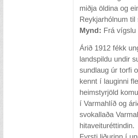
miðja öldina og ei
Reykjarhólnum til 
Mynd:
Frá vígslu 
Árið 1912 fékk un
landspildu undir 
sundlaug úr torfi 
kennt í lauginni fl
heimstyrjöld kom
í Varmahlíð og ári
svokallaða Varmah
hitaveituréttindin.
Fyrsti liðurinn í 