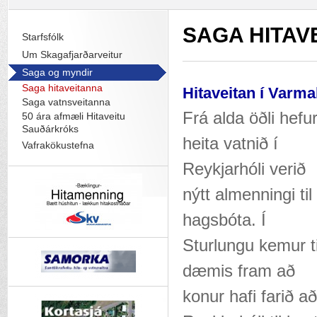
SAGA HITAV
Starfsfólk
Um Skagafjarðarveitur
Saga og myndir
Saga hitaveitanna
Hitaveitan í Varma
Saga vatnsveitanna
Frá alda öðli hefu
50 ára afmæli Hitaveitu
Sauðárkróks
heita vatnið í
Vafrakökustefna
Reykjarhóli verið
nýtt almenningi til
hagsbóta. Í
Sturlungu kemur ti
dæmis fram að
konur hafi farið að