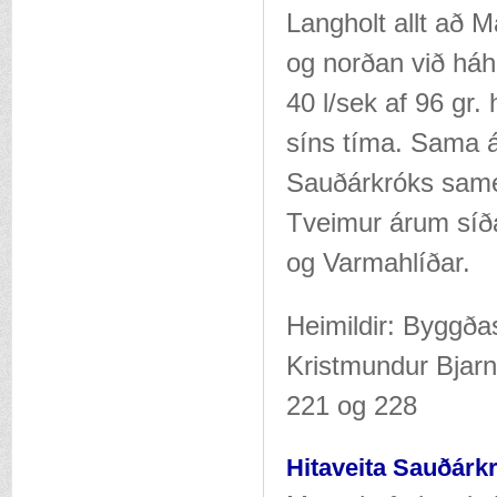
Langholt allt að 
og norðan við háh
40 l/sek af 96 gr.
síns tíma. Sama á
Sauðárkróks samein
Tveimur árum síðar
og Varmahlíðar.
Heimildir: Byggða
Kristmundur Bjarn
221 og 228
Hitaveita Sauðárk