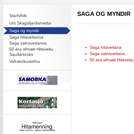
SAGA OG MYNDIR
Starfsfólk
Um Skagafjarðarveitur
Saga og myndir
Saga hitaveitanna
Saga vatnsveitanna
Saga hitaveitana
50 ára afmæli Hitaveitu
Saga vatnsveitana
Sauðárkróks
50 ára afmæli Hitaveit
Vafrakökustefna