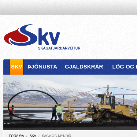
SKV
ÞJÓNUSTA
GJALDSKRÁR
LÖG OG 
FORSÍÐA
/
SKV
/
SAGA OG MYNDIR