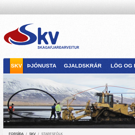
SKV
ÞJÓNUSTA
GJALDSKRÁR
LÖG OG 
FORSÍÐA
/
SKV
/
STARFSFÓLK