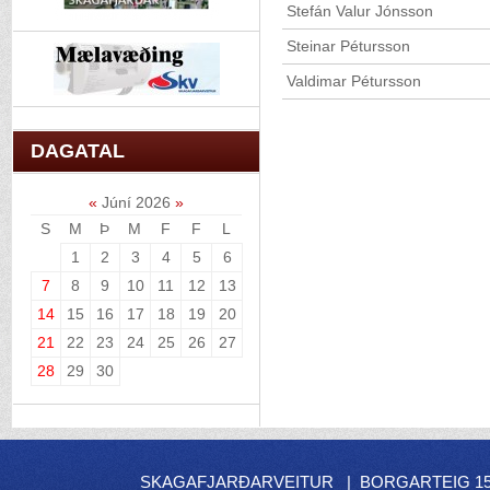
Stefán Valur Jónsson
Steinar Pétursson
Valdimar Pétursson
DAGATAL
«
Júní 2026
»
S
M
Þ
M
F
F
L
1
2
3
4
5
6
7
8
9
10
11
12
13
14
15
16
17
18
19
20
21
22
23
24
25
26
27
28
29
30
SKAGAFJARÐARVEITUR | BORGARTEIG 15 