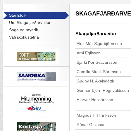
SKAGAFJARÐARVE
Starfsfólk
Um Skagafjarðarveitur
Saga og myndir
Skagafjarðarveitur
Vafrakökustefna
Alex Már Sigurbjörnsson
Árni Egilsson
Bjarki Þór Svavarsson
Camilla Munk Sörensen
Guðný H. Axelsdóttir
Gunnar Björn Rögnvaldsson
Hjörvar Halldórsson
Magnús H Hinriksson
Rúnar Gíslason