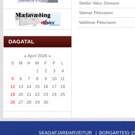
Stefán Valur Jónsson
Steinar Pétursson
Valdimar Pétursson
DAGATAL
«
Apríl 2026
»
S
M
Þ
M
F
F
L
1
2
3
4
5
6
7
8
9
10
11
12
13
14
15
16
17
18
19
20
21
22
23
24
25
26
27
28
29
30
SKAGAFJARÐARVEITUR | BORGARTEIG 15 