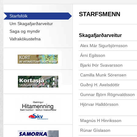
STARFSMENN
Starfsfólk
Um Skagafjarðarveitur
Saga og myndir
Skagafjarðarveitur
Vafrakökustefna
Alex Már Sigurbjörnsson
Árni Egilsson
Bjarki Þór Svavarsson
Camilla Munk Sörensen
Guðný H. Axelsdóttir
Gunnar Björn Rögnvaldsson
Hjörvar Halldórsson
Magnús H Hinriksson
Rúnar Gíslason