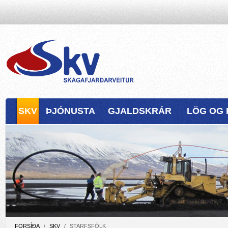
SKV
ÞJÓNUSTA
GJALDSKRÁR
LÖG OG 
FORSÍÐA
/
SKV
/
STARFSFÓLK