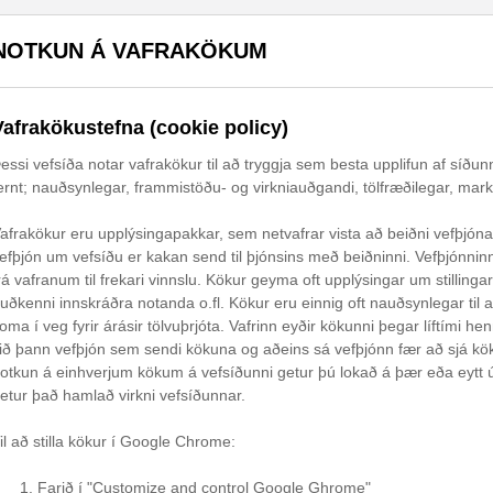
NOTKUN Á VAFRAKÖKUM
Vafrakökustefna (cookie policy)
essi vefsíða notar vafrakökur til að tryggja sem besta upplifun af síðunn
ernt; nauðsynlegar, frammistöðu- og virkniauðgandi, tölfræðilegar, mar
afrakökur eru upplýsingapakkar, sem netvafrar vista að beiðni vefþjón
efþjón um vefsíðu er kakan send til þjónsins með beiðninni. Vefþjónnin
rá vafranum til frekari vinnslu. Kökur geyma oft upplýsingar um stilling
uðkenni innskráðra notanda o.fl. Kökur eru einnig oft nauðsynlegar til 
oma í veg fyrir árásir tölvuþrjóta. Vafrinn eyðir kökunni þegar líftími h
ið þann vefþjón sem sendi kökuna og aðeins sá vefþjónn fær að sjá kö
otkun á einhverjum kökum á vefsíðunni getur þú lokað á þær eða eytt ú
etur það hamlað virkni vefsíðunnar.
il að stilla kökur í Google Chrome:
Farið í "Customize and control Google Ghrome"