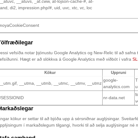
__atuvc, __atuvs, _at.cww, at-lojson-cache-#, at-
rand, di2, impression.php/#, uid, uvc, xtc, vc, loc
moyaCookieConsent
Tölfræðilegar
essi vefsíða notar þjónustu Google Analytics og New-Relic til að saf
efsíðunni. Hægt er að slökkva á Google Analytics með viðbót í vafra
SL
Kökur
Uppruni
google-
T
__utm.gif, __utma, __utmb, __utmc, __utmv, __utmz
analytics.com
u
M
JSESSIONID
nr-data.net
v
Markaðslegar
ngar kökur er settar til að bjóða upp á sérsniðnar auglýsingar. Sveitar
pplýsingum í markaðslegum tilgangi, hvorki til að selja auglýsingar né 