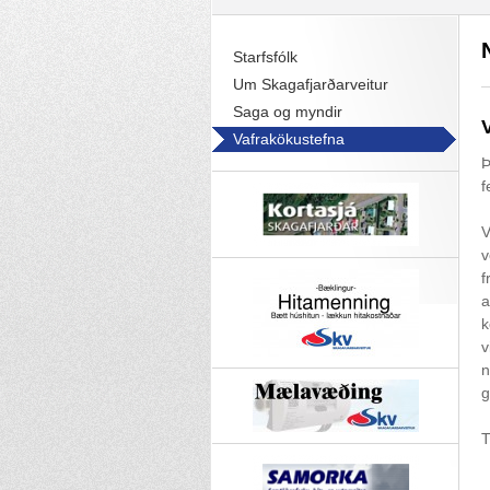
Starfsfólk
Um Skagafjarðarveitur
Saga og myndir
Vafrakökustefna
Þ
f
V
v
f
a
k
v
n
g
T