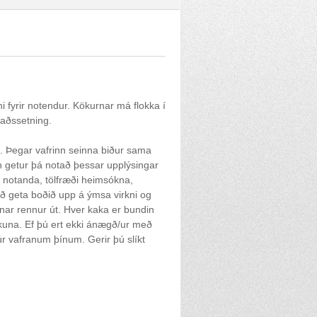
i fyrir notendur. Kökurnar má flokka í
kaðssetning.
a. Þegar vafrinn seinna biður sama
n getur þá notað þessar upplýsingar
ar notanda, tölfræði heimsókna,
að geta boðið upp á ýmsa virkni og
ennar rennur út. Hver kaka er bundin
kuna. Ef þú ert ekki ánægð/ur með
r vafranum þínum. Gerir þú slíkt