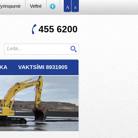
yrirspurnir
Veftré
A
a
455 6200
RKA
VAKTSÍMI 8931905