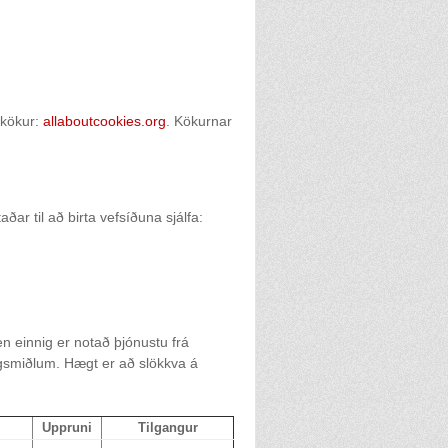
akökur:
allaboutcookies.org
. Kökurnar
ðar til að birta vefsíðuna sjálfa:
n einnig er notað þjónustu frá
agsmiðlum. Hægt er að slökkva á
Uppruni
Tilgangur