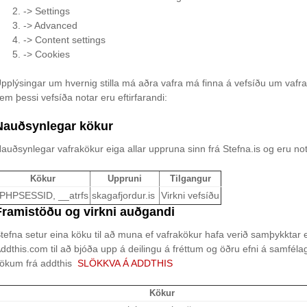
-> Settings
-> Advanced
-> Content settings
-> Cookies
pplýsingar um hvernig stilla má aðra vafra má finna á vefsíðu um vafr
em þessi vefsíða notar eru eftirfarandi:
Nauðsynlegar kökur
auðsynlegar vafrakökur eiga allar uppruna sinn frá Stefna.is og eru nota
Kökur
Uppruni
Tilgangur
PHPSESSID, __atrfs
skagafjordur.is
Virkni vefsíðu
Framistöðu og virkni auðgandi
tefna setur eina köku til að muna ef vafrakökur hafa verið samþykktar e
ddthis.com til að bjóða upp á deilingu á fréttum og öðru efni á samfél
ökum frá addthis
SLÖKKVA Á ADDTHIS
Kökur