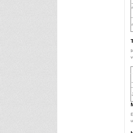
Þ
v
E
u