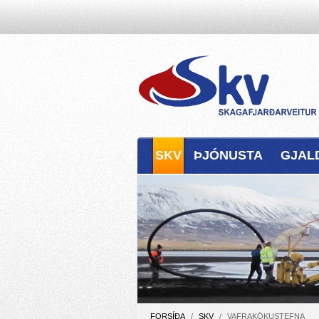
SKV
ÞJÓNUSTA
GJAL
FORSÍÐA
/
SKV
/
VAFRAKÖKUSTEFNA