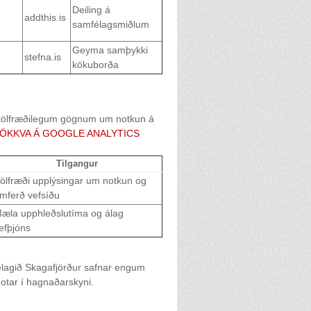
Deiling á
addthis.is
samfélagsmiðlum
Geyma samþykki
stefna.is
kökuborða
na tölfræðilegum gögnum um notkun á
ÖKKVA Á GOOGLE ANALYTICS
Tilgangur
ölfræði upplýsingar um notkun og
mferð vefsíðu
æla upphleðslutíma og álag
efþjóns
félagið Skagafjörður safnar engum
notar í hagnaðarskyni.