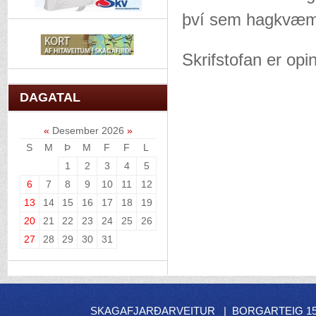
því sem hagkvæmt
Skrifstofan er opin
DAGATAL
«
Desember 2026
»
S
M
Þ
M
F
F
L
1
2
3
4
5
6
7
8
9
10
11
12
13
14
15
16
17
18
19
20
21
22
23
24
25
26
27
28
29
30
31
SKAGAFJARÐARVEITUR | BORGARTEIG 15 