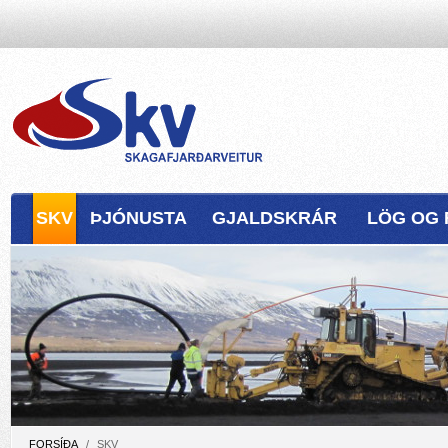
SKV
ÞJÓNUSTA
GJALDSKRÁR
LÖG OG 
FORSÍÐA
/
SKV