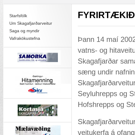
FYRIRTÆKIÐ
Starfsfólk
Um Skagafjarðarveitur
Saga og myndir
Þann 14 maí 2002
Vafrakökustefna
vatns- og hitaveit
Skagafjarðar sama
sæng undir nafni
Skagafjarðarveitu
Seyluhrepps og St
Hofshrepps og St
Skagafjarðarveitu
veitukerfa á ofan