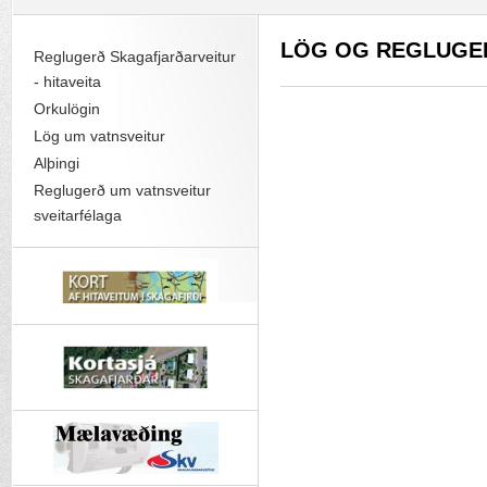
LÖG OG REGLUGE
Reglugerð Skagafjarðarveitur
- hitaveita
Orkulögin
Lög um vatnsveitur
Alþingi
Reglugerð um vatnsveitur
sveitarfélaga