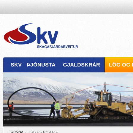
SKV
ÞJÓNUSTA
GJALDSKRÁR
LÖG OG 
FORSÍÐA
/
LÖG OG REGLUG.