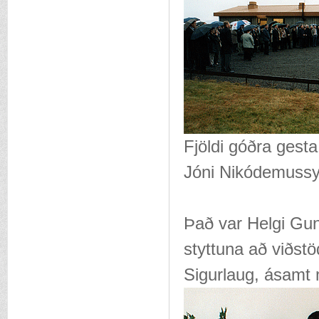
Fjöldi góðra gest
Jóni Nikódemussyn
Það var Helgi Gun
styttuna að viðstö
Sigurlaug, ásamt