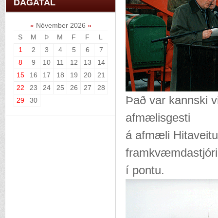
DAGATAL
«
Nóvember 2026
»
S
M
Þ
M
F
F
L
1
2
3
4
5
6
7
8
9
10
11
12
13
14
15
16
17
18
19
20
21
22
23
24
25
26
27
28
Það var kannski vi
29
30
afmælisgesti
á afmæli Hitaveit
framkvæmdastjóri
í pontu.