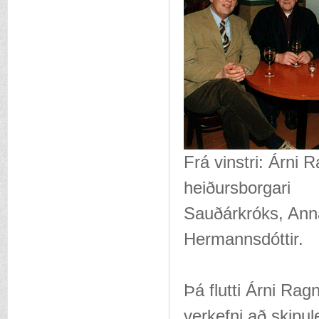
Frá vinstri: Árni
heiðursborgari
Sauðárkróks, Ann
Hermannsdóttir.
Þá flutti Árni Rag
verkefni að skipu