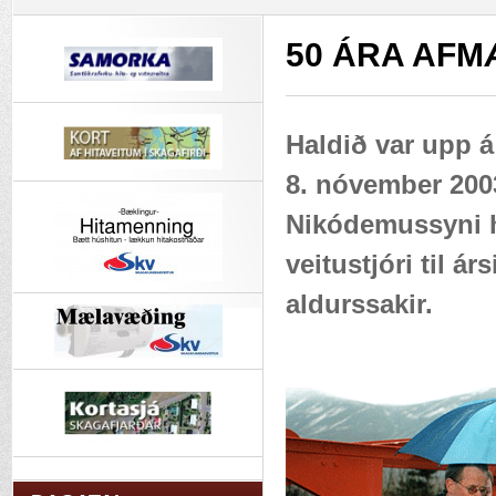
50 ÁRA AFM
Haldið var upp á
8. nóvember 2003.
Nikódemussyni h
veitustjóri til ár
aldurssakir.