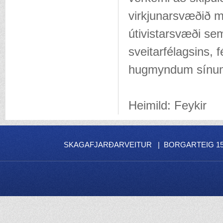
virkjunarsvæðið m
útivistarsvæði se
sveitarfélagsins, 
hugmyndum sínu
Heimild: Feykir
SKAGAFJARÐARVEITUR | BORGARTEIG 15 