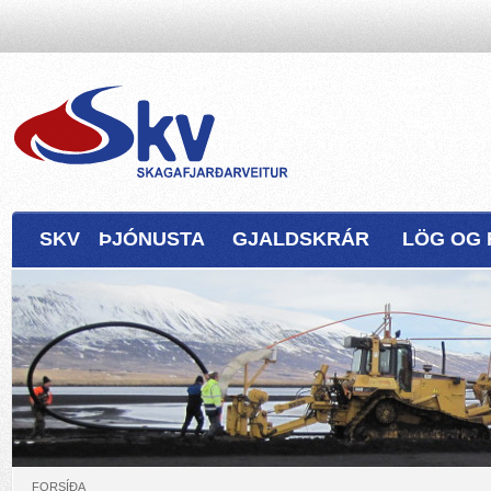
SKV
ÞJÓNUSTA
GJALDSKRÁR
LÖG OG 
FORSÍÐA