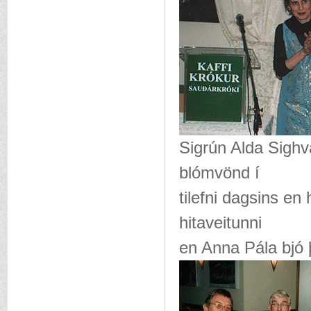
Sigrún Alda Sigh
blómvönd í
tilefni dagsins en
hitaveitunni
en Anna Pála bjó 