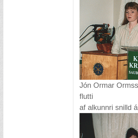
Jón Ormar Ormsso
flutti
af alkunnri snilld 