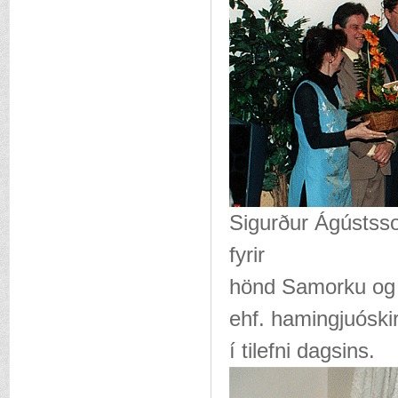
Sigurður Ágústsso
fyrir
hönd Samorku og f
ehf. hamingjuóski
í tilefni dagsins.