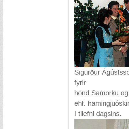
Sigurður Ágústsso
fyrir
hönd Samorku og f
ehf. hamingjuóski
í tilefni dagsins.