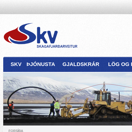
SKV
ÞJÓNUSTA
GJALDSKRÁR
LÖG OG 
FORSÍÐA