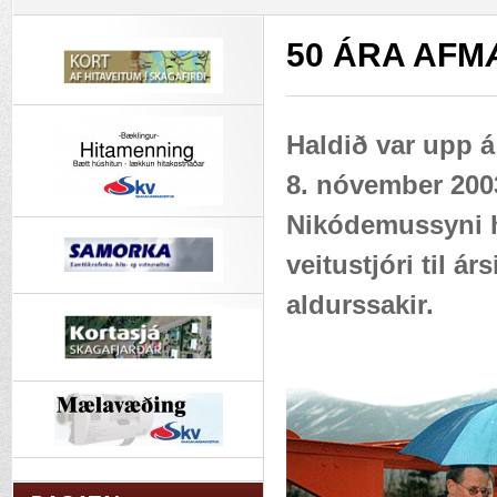
50 ÁRA AFM
Haldið var upp á
8. nóvember 2003.
Nikódemussyni h
veitustjóri til ár
aldurssakir.