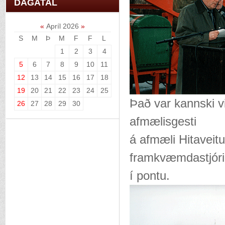
DAGATAL
«
Apríl 2026
»
S
M
Þ
M
F
F
L
1
2
3
4
5
6
7
8
9
10
11
12
13
14
15
16
17
18
19
20
21
22
23
24
25
Það var kannski vi
26
27
28
29
30
afmælisgesti
á afmæli Hitaveit
framkvæmdastjóri
í pontu.