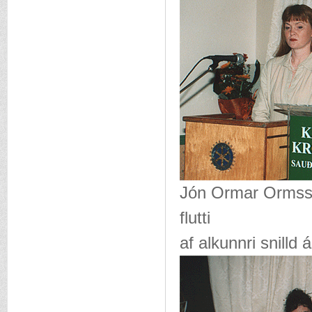
Jón Ormar Ormsso
flutti
af alkunnri snilld 