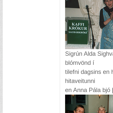
Sigrún Alda Sigh
blómvönd í
tilefni dagsins en
hitaveitunni
en Anna Pála bjó 