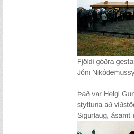
Fjöldi góðra gest
Jóni Nikódemussyn
Það var Helgi Gun
styttuna að viðstö
Sigurlaug, ásamt