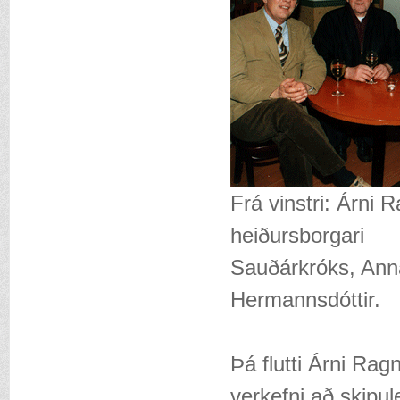
Frá vinstri: Árni
heiðursborgari
Sauðárkróks, Ann
Hermannsdóttir.
Þá flutti Árni Rag
verkefni að skipu