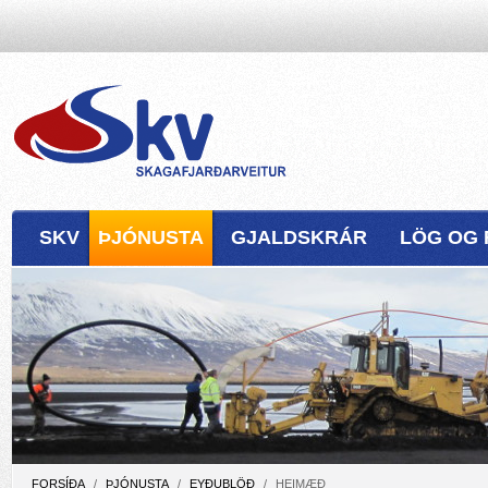
SKV
ÞJÓNUSTA
GJALDSKRÁR
LÖG OG 
FORSÍÐA
/
ÞJÓNUSTA
/
EYÐUBLÖÐ
/
HEIMÆÐ