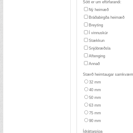
Sótt er um eftirfarandi:
Ný heimæð
Bráðabirgða heimæð
Breyting
Í vinnuskúr
Stækkun
Snjóbræðsla
Aftenging
Annað
Stærð heimtaugar samkvæmt 
32 mm
40 mm
50 mm
63 mm
75 mm
90 mm
Ídráttarpípa