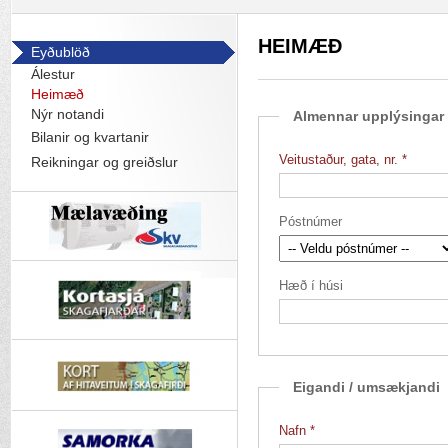
HEIMÆÐ
Eyðublöð
Álestur
Heimæð
Nýr notandi
Almennar upplýsingar
Bilanir og kvartanir
Veitustaður, gata, nr.
Reikningar og greiðslur
Póstnúmer
Hæð í húsi
Eigandi / umsækjandi
Nafn