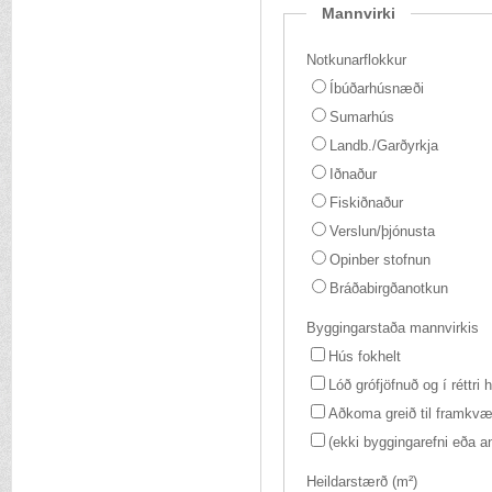
Mannvirki
Notkunarflokkur
Íbúðarhúsnæði
Sumarhús
Landb./Garðyrkja
Iðnaður
Fiskiðnaður
Verslun/þjónusta
Opinber stofnun
Bráðabirgðanotkun
Byggingarstaða mannvirkis
Hús fokhelt
Lóð grófjöfnuð og í réttri
Aðkoma greið til framkv
(ekki byggingarefni eða an
Heildarstærð (m²)