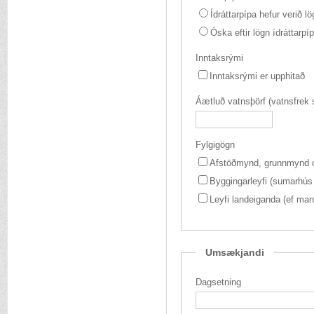
Ídráttarpípa hefur verið lö
Óska eftir lögn ídráttarp
Inntaksrými
Inntaksrými er upphitað
Fylgigögn
Afstöðmynd, grunnmynd o
Byggingarleyfi (sumarhús o
Leyfi landeiganda (ef man
Umsækjandi
Dagsetning