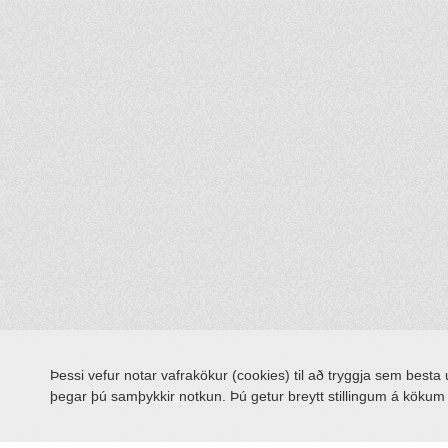
Þessi vefur notar vafrakökur (cookies) til að tryggja sem besta
þegar þú samþykkir notkun. Þú getur breytt stillingum á köku