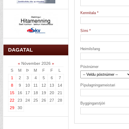
Kennitala
Sími
Heimilsfang
DAGATAL
«
Nóvember 2026
»
Póstnúmer
S
M
Þ
M
F
F
L
1
2
3
4
5
6
7
8
9
10
11
12
13
14
Pípulagningameistari
15
16
17
18
19
20
21
22
23
24
25
26
27
28
Byggingarstjóri
29
30