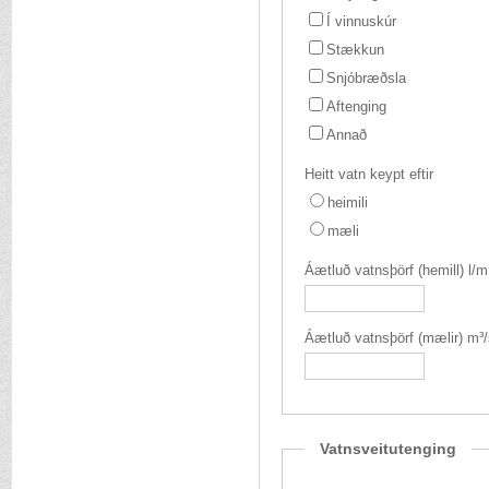
Í vinnuskúr
Stækkun
Snjóbræðsla
Aftenging
Annað
Heitt vatn keypt eftir
heimili
mæli
Áætluð vatnsþörf (hemill) l/m
Áætluð vatnsþörf (mælir) m³/s
Vatnsveitutenging