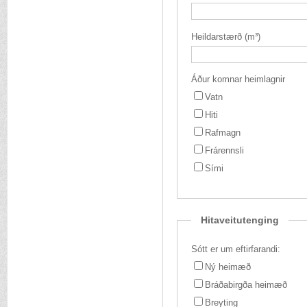
Heildarstærð (m³)
Áður komnar heimlagnir
Vatn
Hiti
Rafmagn
Frárennsli
Sími
Hitaveitutenging
Sótt er um eftirfarandi:
Ný heimæð
Bráðabirgða heimæð
Breyting