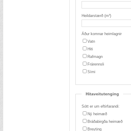
Heildarstærð (m³)
Áður komnar heimlagnir
Vatn
Hiti
Rafmagn
Frárennsli
Sími
Hitaveitutenging
Sótt er um eftirfarandi:
Ný heimæð
Bráðabirgða heimæð
Breyting