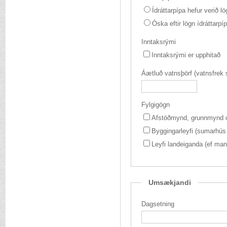
Ídráttarpípa hefur verið lö
Óska eftir lögn ídráttarp
Inntaksrými
Inntaksrými er upphitað
Fylgigögn
Afstöðmynd, grunnmynd o
Byggingarleyfi (sumarhús o
Leyfi landeiganda (ef man
Umsækjandi
Dagsetning