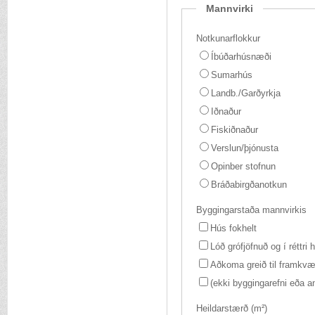
Mannvirki
Notkunarflokkur
Íbúðarhúsnæði
Sumarhús
Landb./Garðyrkja
Iðnaður
Fiskiðnaður
Verslun/þjónusta
Opinber stofnun
Bráðabirgðanotkun
Byggingarstaða mannvirkis
Hús fokhelt
Lóð grófjöfnuð og í réttri
Aðkoma greið til framkv
(ekki byggingarefni eða an
Heildarstærð (m²)