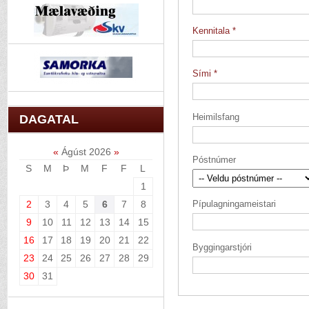
Kennitala
Sími
Heimilsfang
DAGATAL
«
Ágúst 2026
»
Póstnúmer
S
M
Þ
M
F
F
L
1
2
3
4
5
6
7
8
Pípulagningameistari
9
10
11
12
13
14
15
16
17
18
19
20
21
22
Byggingarstjóri
23
24
25
26
27
28
29
30
31