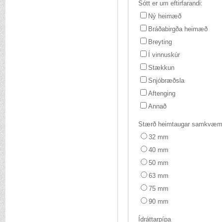
Sótt er um eftirfarandi:
Ný heimæð
Bráðabirgða heimæð
Breyting
Í vinnuskúr
Stækkun
Snjóbræðsla
Aftenging
Annað
Stærð heimtaugar samkvæmt 
32 mm
40 mm
50 mm
63 mm
75 mm
90 mm
Ídráttarpípa