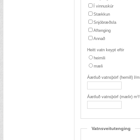
Í vinnuskúr
Stækkun
Snjóbræðsla
Aftenging
Annað
Heitt vatn keypt eftir
heimili
mæli
Áætluð vatnsþörf (hemill) l/m
Áætluð vatnsþörf (mælir) m³/s
Vatnsveitutenging