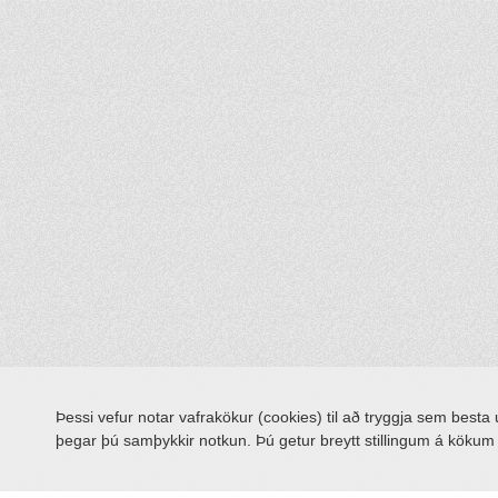
Þessi vefur notar vafrakökur (cookies) til að tryggja sem besta
þegar þú samþykkir notkun. Þú getur breytt stillingum á köku