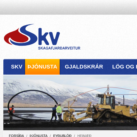
SKV
ÞJÓNUSTA
GJALDSKRÁR
LÖG OG 
FORSÍÐA
/
ÞJÓNUSTA
/
EYÐUBLÖÐ
/
HEIMÆÐ