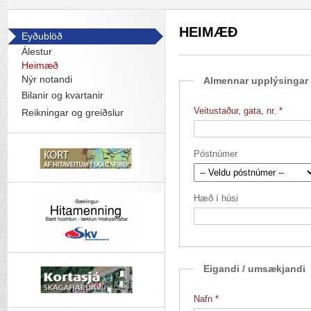
HEIMÆÐ
Eyðublöð
Álestur
Heimæð
Nýr notandi
Almennar upplýsingar
Bilanir og kvartanir
Veitustaður, gata, nr.
Reikningar og greiðslur
Póstnúmer
Hæð í húsi
Eigandi / umsækjandi
Nafn