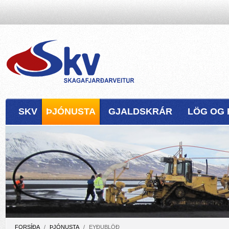
SKV
ÞJÓNUSTA
GJALDSKRÁR
LÖG OG 
FORSÍÐA
/
ÞJÓNUSTA
/
EYÐUBLÖÐ