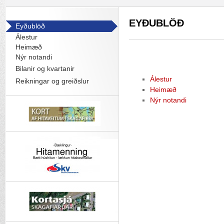
EYÐUBLÖÐ
Eyðublöð
Álestur
Heimæð
Nýr notandi
Bilanir og kvartanir
Álestur
Reikningar og greiðslur
Heimæð
Nýr notandi