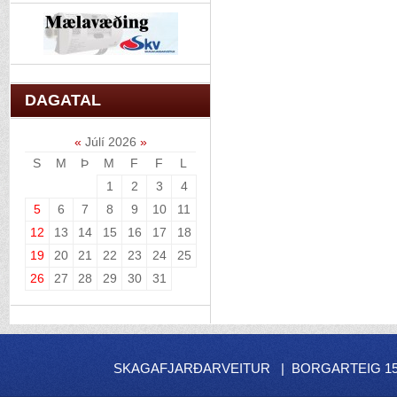
DAGATAL
«
Júlí 2026
»
S
M
Þ
M
F
F
L
1
2
3
4
5
6
7
8
9
10
11
12
13
14
15
16
17
18
19
20
21
22
23
24
25
26
27
28
29
30
31
SKAGAFJARÐARVEITUR | BORGARTEIG 15 