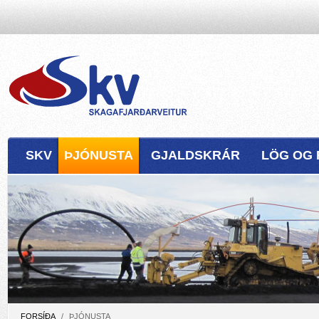
SKV
ÞJÓNUSTA
GJALDSKRÁR
LÖG OG 
FORSÍÐA
/
ÞJÓNUSTA