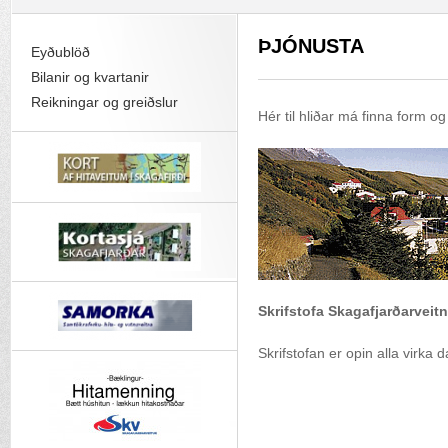
ÞJÓNUSTA
Eyðublöð
Bilanir og kvartanir
Reikningar og greiðslur
Hér til hliðar má finna form og 
Skrifstofa Skagafjarðarveit
Skrifstofan er opin alla virka 