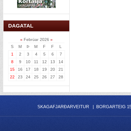
DAGATAL
«
Febrúar 2026
»
S
M
Þ
M
F
F
L
1
2
3
4
5
6
7
8
9
10
11
12
13
14
15
16
17
18
19
20
21
22
23
24
25
26
27
28
SKAGAFJARÐARVEITUR | BORGARTEIG 15 