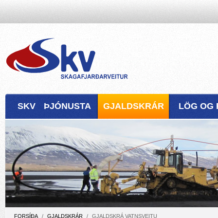
SKV
ÞJÓNUSTA
GJALDSKRÁR
LÖG OG 
FORSÍÐA
/
GJALDSKRÁR
/
GJALDSKRÁ VATNSVEITU