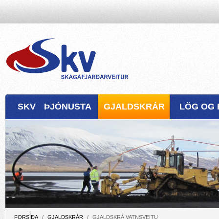
SKV
ÞJÓNUSTA
GJALDSKRÁR
LÖG OG 
FORSÍÐA
/
GJALDSKRÁR
/
GJALDSKRÁ VATNSVEITU