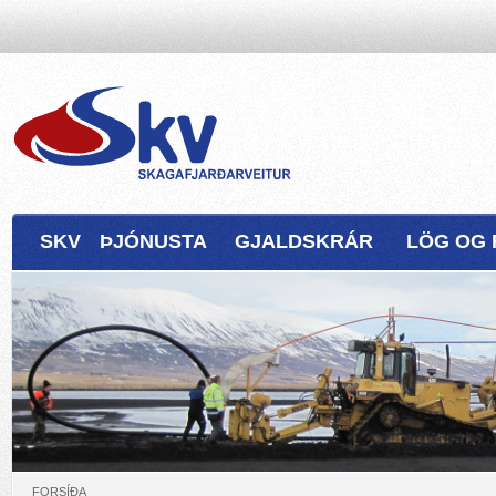
SKV
ÞJÓNUSTA
GJALDSKRÁR
LÖG OG 
FORSÍÐA