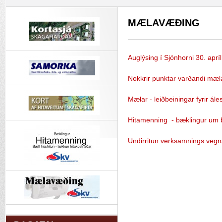
MÆLAVÆÐING
Auglýsing í Sjónhorni 30. aprí
Nokkrir punktar varðandi mæ
Mælar - leiðbeiningar fyrir ále
Hitamenning - bæklingur um b
Undirritun verksamnings vegn