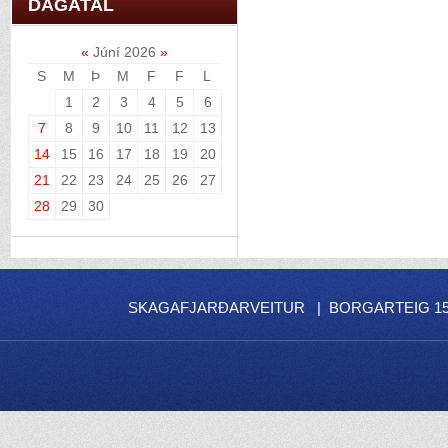
DAGATAL
«
Júní 2026
»
S
M
Þ
M
F
F
L
1
2
3
4
5
6
7
8
9
10
11
12
13
14
15
16
17
18
19
20
21
22
23
24
25
26
27
28
29
30
SKAGAFJARÐARVEITUR | BORGARTEIG 15 